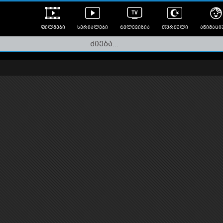
ფილმები
სერიალები
ტელევიზია
თურქული
ანიმაცი
ულად გახმოვანებული
ანიმე
ლერები