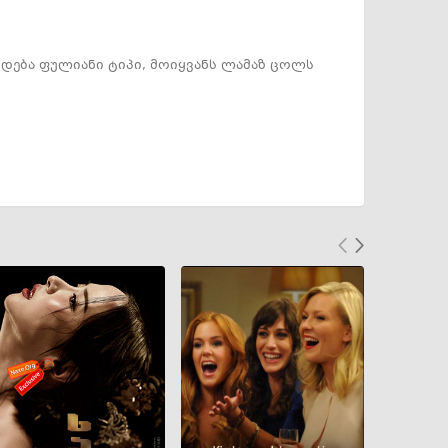
ხდება ფულიანი ტიპი, მოიყვანს ლამაზ ცოლს