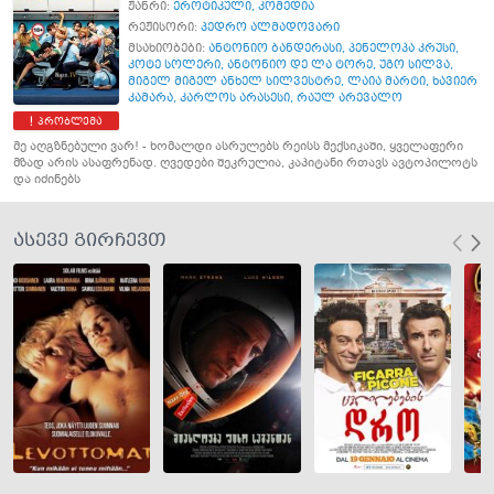
ჟანრი:
ეროტიკული
,
კომედია
რეჟისორი:
პედრო ალმადოვარი
მსახიობები:
ანტონიო ბანდერასი
,
პენელოპა კრუსი
,
კოტე სოლერი
,
ანტონიო დე ლა ტორე
,
უგო სილვა
,
მიგელ მიგელ ანხელ სილვესტრე
,
ლაია მარტი
,
ხავიერ
კამარა
,
კარლოს არასესი
,
რაულ არევალო
პრობლემა
მე აღგზნებული ვარ! - ხომალდი ასრულებს რეისს მექსიკაში, ყველაფერი
მზად არის ასაფრენად. ღვედები შეკრულია, კაპიტანი რთავს ავტოპილოტს
და იძინებს
ასევე გირჩევთ