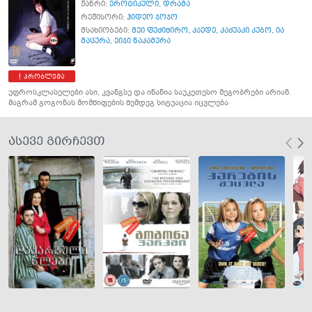
ჟანრი:
ეროტიკული
,
დრამა
რეჟისორი:
ჰიდეო ჯოჯო
მსახიობები:
მეი ფუძიშირო
,
კაედე
,
კაძუაკი კუბო
,
ია
მაცურა
,
ეიჯი ნაკამურა
პრობლემა
უფროსკლასელები ასი, კვანგსუ და ინანია საუკეთესო მეგობრები არიან.
მაგრამ გოგონას მომწიფების შემდეგ სიტუაცია იცვლება
ასევე გირჩევთ