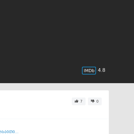
4.8
7
0
საითი...