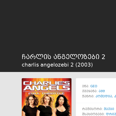
ჩარლის ანგელოზები 2
charlis angelozebi 2 (
2003
)
GEO
ენა:
ქვეყანა:
აშშ
ჟანრი:
კომედია
,
რეჟისორი:
მაქჯი
მსახიობები:
დრიუ