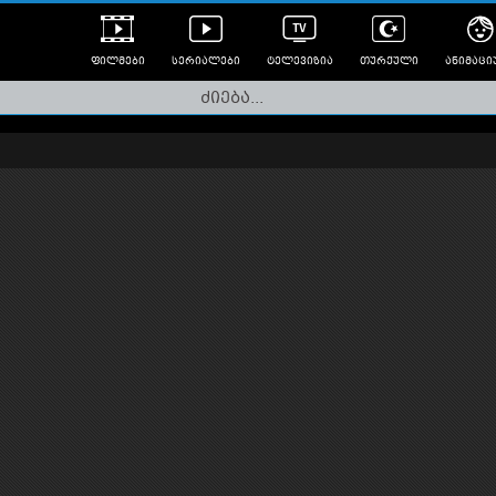
ფილმები
სერიალები
ტელევიზია
თურქული
ანიმაცი
ულად გახმოვანებული
ანიმე
ლერები