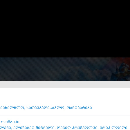
საახალწლო
,
სათავგადასავლო
,
ფანტასტიკა
 ლემბეკი
ალენი
,
ელიზაბეტ მიტჩელი
,
დევიდ კრუმჰოლცი
,
ერიკ ლოიდი
,