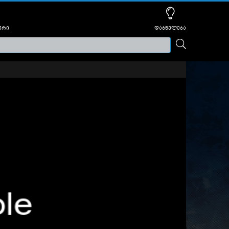
ური
დაბნელება