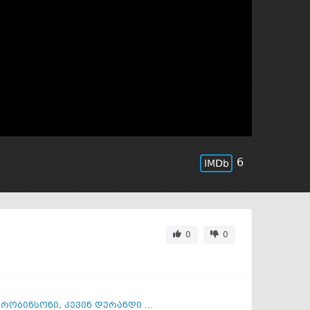
6
0
0
 რობინსონი
,
კევინ დურანდი ...