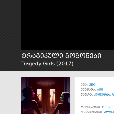
ტრაგიკული გოგონები
Tragedy Girls (
2017
)
GEO
ენა:
ქვეყანა:
აშშ
ჟანრი:
კომედია
,
რეჟისორი:
ტაილე
მსახიობები:
ალეკ