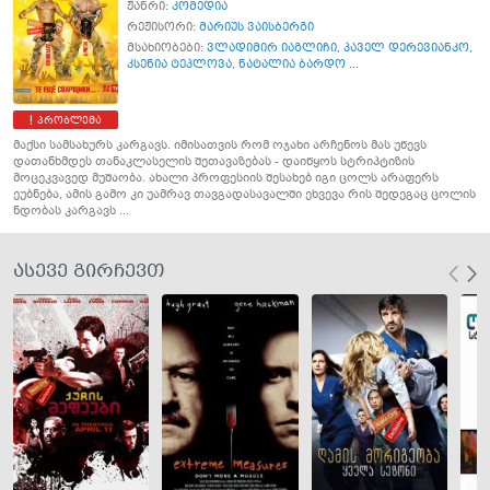
ჟანრი:
კომედია
რეჟისორი:
მარიუს ვაისბერგი
მსახიობები:
ვლადიმირ იაგლიჩი
,
პაველ დერევიანკო
,
კსენია ტეპლოვა
,
ნატალია ბარდო ...
პრობლემა
მაქსი სამსახურს კარგავს. იმისათვის რომ ოჯახი არჩენოს მას უწევს
დათანხმდეს თანაკლასელის შეთავაზებას - დაიწყოს სტრიპტიზის
მოცეკვავედ მუშაობა. ახალი პროფესიის შესახებ იგი ცოლს არაფერს
ეუბნება, ამის გამო კი უამრავ თავგადასავალში ეხვევა რის შედეგაც ცოლის
ნდობას კარგავს ...
ასევე გირჩევთ