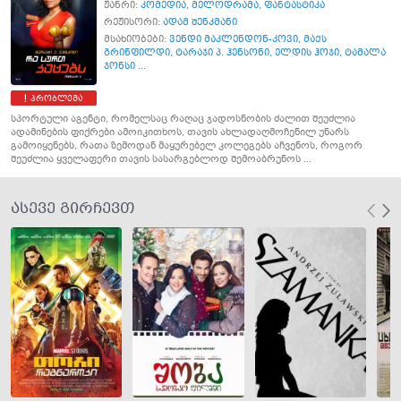
ჟანრი:
კომედია
,
მელოდრამა
,
ფანტასტიკა
რეჟისორი:
ადამ შენკმანი
მსახიობები:
ვენდი მაკლენდონ-კოვი
,
მაქს
გრინფილდი
,
ტარაჯი პ. ჰენსონი
,
ელდის ჰოჯი
,
ტამალა
ჯონსი ...
პრობლემა
სპორტული აგენტი, რომელსაც რაღაც ჯადოსნობის ძალით შეუძლია
ადამინების ფიქრები ამოიკითხოს, თავის ახლადაღმოჩენილ უნარს
გამოიყენებს, რათა ზემოდან მაყურებელ კოლეგებს აჩვენოს, როგორ
შეუძლია ყველაფერი თავის სასარგებლოდ შემოაბრუნოს ...
ასევე გირჩევთ