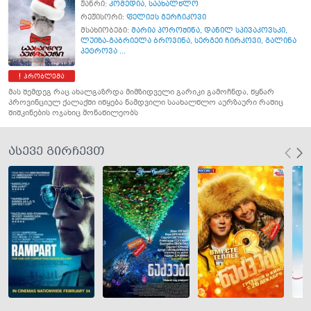
ჟანრი:
კომედია
,
საახალწლო
რეჟისორი:
ფელიქს გერჩიკოვი
მსახიობები:
მარია პოროშინა
,
დანილ სპივაკოვსკი
,
ლუიზა-გაბრიელა ბროვინა
,
სერგეი ჩირკოვი
,
გალინა
პეტროვა ...
პრობლემა
მას შემდეგ რაც ახალგაზრდა მიმზიდველი გარიკი გამოჩნდა, წყნარ
პროვინციულ ქალაქში იწყება ნამდვილი საახალწლო აურზაური რაშიც
შიშკინების ოჯახიც მონაწილეობს
ასევე გირჩევთ