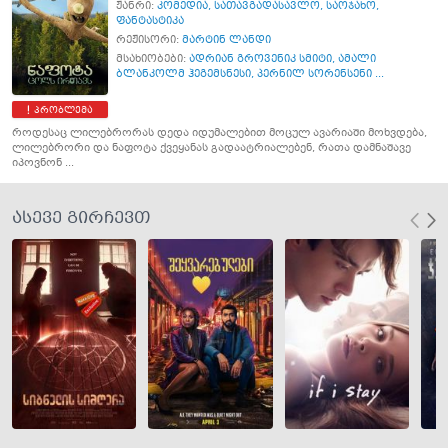
ჟანრი:
კომედია
,
სათავგადასავლო
,
საოჯახო
,
ფანტასტიკა
რეჟისორი:
მარტინ ლანდი
მსახიობები:
ადრიან გროვენიკ სმიტი
,
ამალი
ბლანკოლმ ჰეგემსნესი
,
პერნილ სორენსენი ...
პრობლემა
როდესაც ლილებრორას დედა იდუმალებით მოცულ ავარიაში მოხვდება,
ლილებრორი და ნაფოტა ქვეყანას გადაატრიალებენ, რათა დამნაშავე
იპოვნონ ...
ასევე გირჩევთ