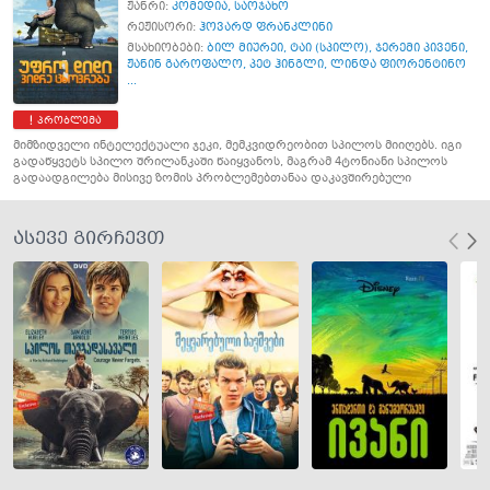
ჟანრი:
კომედია
,
საოჯახო
რეჟისორი:
ჰოვარდ ფრანკლინი
მსახიობები:
ბილ მიურეი
,
ტაი (სპილო)
,
ჯერემი პივენი
,
ჟანინ გაროფალო
,
პეტ ჰინგლი
,
ლინდა ფიორენტინო
...
პრობლემა
მიმზიდველი ინტელექტუალი ჯეკი, მემკვიდრეობით სპილოს მიიღებს. იგი
გადაწყვეტს სპილო შრილანკაში წაიყვანოს, მაგრამ 4ტონიანი სპილოს
გადაადგილება მისივე ზომის პრობლემებთანაა დაკავშირებული
ასევე გირჩევთ