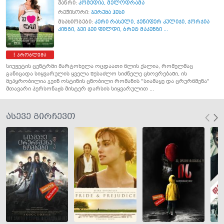
ჟანრი:
კომედია
,
მელოდრამა
რეჟისორი:
ჯერუშა ჰესი
მსახიობები:
კერი რასელი
,
ჯენიფერ კულიჯი
,
ჯორჯია
კინგი
,
ჯეი ჯეი ფილდი
,
ბრეტ მაკენზი ...
პრობლემა
სიუჟეტის ცენტრში მარტოხელა ოცდაათი წლის ქალია, რომელმაც
განიცადა სიყვარულის ყველა შესაძლო სიძნელე ცხოვრებაში, ის
შეპყრობილია ჯეინ ოსტინის ცნობილი რომანის "სიამაყე და ცრურწმენა"
მთავარი პერსონაჟს მისტერ დარსის სიყვარულით ...
ასევე გირჩევთ