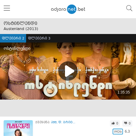
ოსტინლენდი
Austenland (
2013
)
ფლეიერი 2
ფლეიერი 3
ქვეყანა:
აშშ
,
დ. ბრიტ...
0
0
6.3