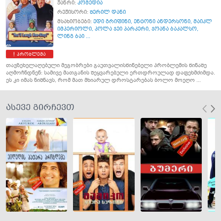
ჟანრი:
კომედია
რეჟისორი:
შერილ დანი
მსახიობები:
ედი გრიფინი
,
ენტონი ანდერსონი
,
მაიკლ
იმპერიოლი
,
პოლა ჯეი პარკერი
,
ჯოანა ბაკალსო
,
ლინგ ბაი ...
პრობლემა
თავზეხელაღებული მეგობრები გაუთვალისწინებელი პრობლემის წინაშე
აღმოჩნდნენ: სამივე მათგანის შეყვარებული ერთდროულად დაფეხმძიმდა.
ეს კი იმას ნიშნავს, რომ მათ მხიარულ დროსტარებას ბოლო მოეღო ...
ასევე გირჩევთ