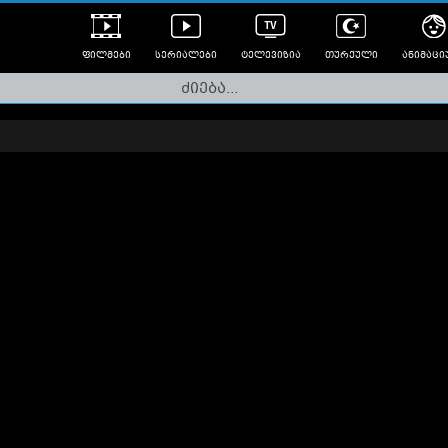
ფილმები
სერიალები
ტელევიზია
თურქული
ანიმაცი
ულად გახმოვანებული
ანიმე
ლერები