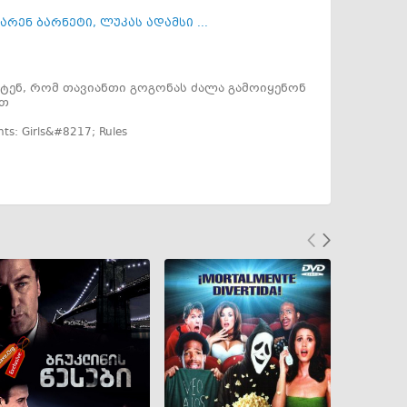
არენ ბარნეტი
,
ლუკას ადამსი ...
წყვეტენ, რომ თავიანთი გოგონას ძალა გამოიყენონ
რთ
nts: Girls&#8217; Rules