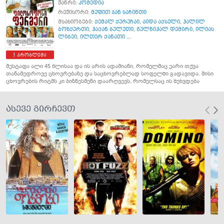
ჟანრი:
კომედია
რეჟისორი:
მუფით ჯან საჩინთი
მსახიობები:
ქემალ ქურუჩაი
,
აიდა აქსელი
,
ჰალილ
ბოზქურთი
,
ჰაქან ბულუთი
,
გულნიჰალ დემირი
,
ილიას
ლიბეი
,
ილთერ ქანათი ...
პრობლემა
მუსტაფა ალი 45 წლისაა და ის არის ადამიანი, რომელმაც უარი თქვა
თანამედროვე ცხოვრებაზე და საცხოვრებლად სოფელში გადავიდა. მისი
ცხოვრების რიტმს კი ბიზნესმენი დაარღვევს, რომელსაც ის შეხვდება
ასევე გირჩევთ