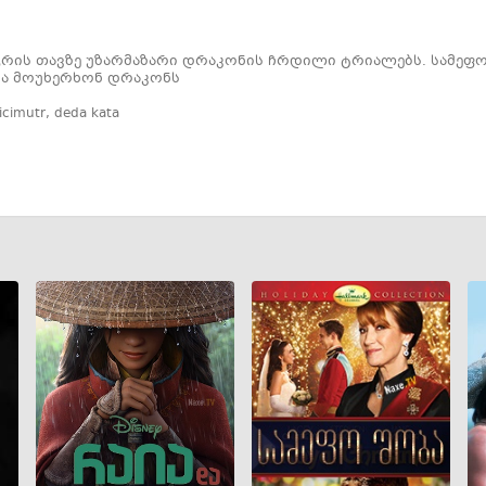
აგრის თავზე უზარმაზარი დრაკონის ჩრდილი ტრიალებს. სამეფ
რა მოუხერხონ დრაკონს
icimutr
,
deda kata