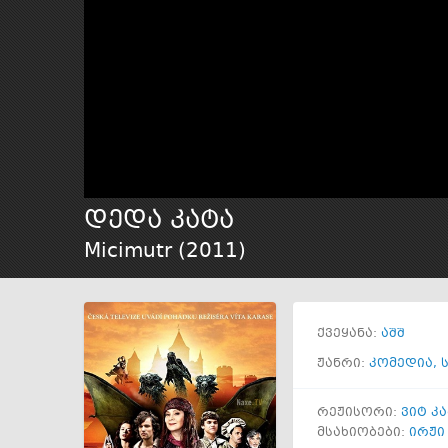
დედა კატა
Micimutr (
2011
)
ქვეყანა:
აშშ
ჟანრი:
კომედია
,
რეჟისორი:
ვიტ კ
მსახიობები:
ირჟი