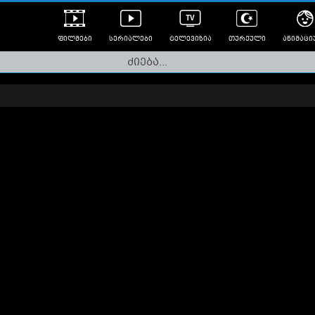
ფილმები
სერიალები
ტელევიზია
თურქული
ანიმაცი
ულად გახმოვანებული
ანიმე
ლერები