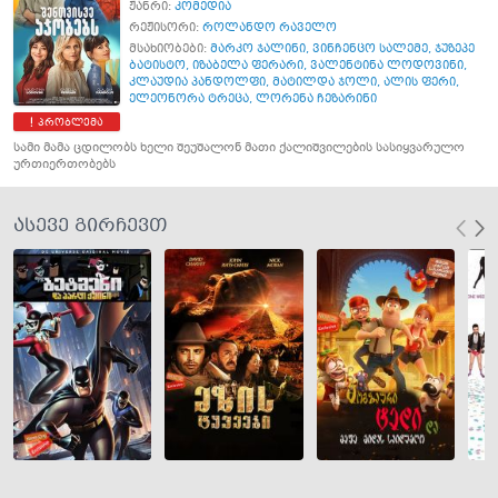
ჟანრი:
კომედია
რეჟისორი:
როლანდო რაველო
მსახიობები:
მარკო ჯალინი
,
ვინჩენცო სალემე
,
ჯუზეპე
ბატისტო
,
იზაბელა ფერარი
,
ვალენტინა ლოდოვინი
,
კლაუდია პანდოლფი
,
მატილდა ჯოლი
,
ალის ფერი
,
ელეონორა ტრეცა
,
ლორენა ჩეზარინი
პრობლემა
სამი მამა ცდილობს ხელი შეუშალონ მათი ქალიშვილების სასიყვარულო
ურთიერთობებს
ასევე გირჩევთ