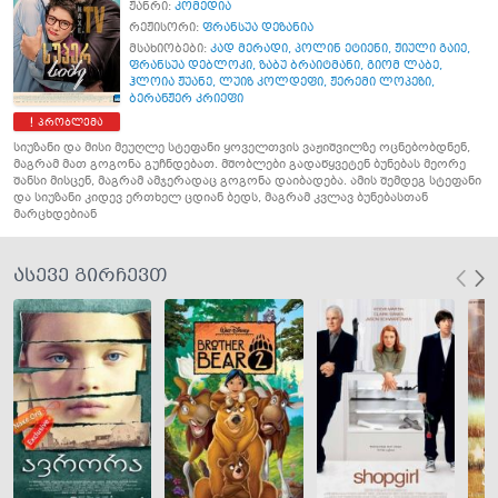
ჟანრი:
კომედია
რეჟისორი:
ფრანსუა დეზანია
მსახიობები:
კად მერადი
,
პოლინ ეტიენი
,
ჟიული გაიე
,
ფრანსუა დებლოკი
,
ზაბუ ბრაიტმანი
,
გიომ ლაბე
,
ჰლოია ჟუანე
,
ლუიზ კოლდეფი
,
ჟერემი ლოპეზი
,
ბერანჟერ კრიეფი
პრობლემა
სიუზანი და მისი მეუღლე სტეფანი ყოველთვის ვაჟიშვილზე ოცნებობდნენ,
მაგრამ მათ გოგონა გუჩნდებათ. მშობლები გადაწყვეტენ ბუნებას მეორე
შანსი მისცენ, მაგრამ ამჯერადაც გოგონა დაიბადება. ამის შემდეგ სტეფანი
და სიუზანი კიდევ ერთხელ ცდიან ბედს, მაგრამ კვლავ ბუნებასთან
მარცხდებიან
ასევე გირჩევთ