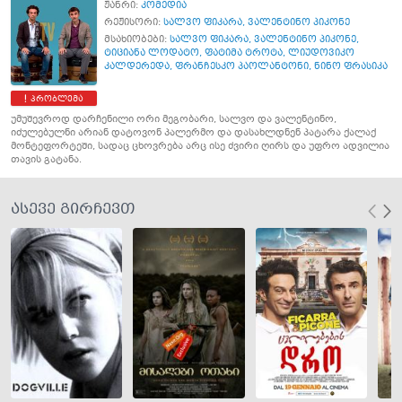
ჟანრი:
კომედია
რეჟისორი:
სალვო ფიკარა
,
ვალენტინო პიკონე
მსახიობები:
სალვო ფიკარა
,
ვალენტინო პიკონე
,
ტიციანა ლოდატო
,
ფატიმა ტროტა
,
ლიუდოვიკო
კალდერედა
,
ფრანჩესკო პაოლანტონი
,
ნინო ფრასიკა
პრობლემა
უმუშევროდ დარჩენილი ორი მეგობარი, სალვო და ვალენტინო,
იძულებულნი არიან დატოვონ პალერმო და დასახლდნენ პატარა ქალაქ
მონტეფორტეში, სადაც ცხოვრება არც ისე ძვირი ღირს და უფრო ადვილია
თავის გატანა.
ასევე გირჩევთ