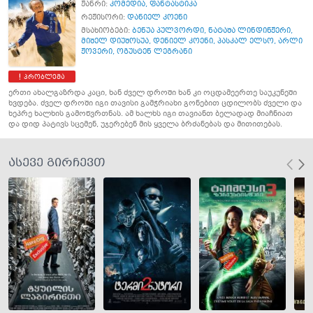
ჟანრი:
კომედია
,
ფანტასტიკა
რეჟისორი:
დანიელ კოენი
მსახიობები:
ბენუა პულვორდი
,
ნატაშა ლინდინჟერი
,
მიშელ დიუშოსუა
,
დენიელ კოენი
,
პასკალ ელსო
,
არლი
ჟოვერი
,
ოგუსტენ ლეგრანი
პრობლემა
ერთი ახალგაზრდა კაცი, ხან ძველ დროში ხან კი ოცდამეერთე საუკუნეში
ხვდება. ძველ დროში იგი თავისი გამჭრიახი გონებით ცდილობს ძველი და
ხეპრე ხალხის გამოწვრთნას. ამ ხალხს იგი თავიანთ ბელადად მიაჩნიათ
და დიდ პატივს სცემენ, უჯერებენ მის ყველა ბრძანებას და მითითებას.
ასევე გირჩევთ