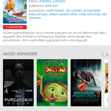
ჟანრი:
კომედია
,
საოჯახო
რეჟისორი:
ტომ დეი
მსახიობები:
ჯუდი გრირი
,
ემა სტოუნი
,
კრისტოფერ
მინც–პლასსე
,
კიფერ საზერლენდი
,
ოუენ იულსონი
,
სემ
ელიოტი
პრობლემა
ოჯახი საცხოვრებლად ახალ სახლში გადადის და ახალი მეზობლები უნდა
შეეგუონ იმას, რომ დოგ მარმადიუკს მუდმივი ქაოსი შეაქვს მათ
ცხოვრებაში - მისი პატრონები უკვე დიდი ხანია ამას შეეგუენ.
ასევე გირჩევთ