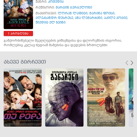
ჟანრი:
კომედია
რეჟისორი:
მარტინ ბურბულონი
მსახიობები:
ლორან ლაფიტი
,
მარინა ფოისი
,
ალეკსანდრ დესრუსუ
,
ანა ლემარშანი
,
აკილე პოტიე
,
ჟიუდიტ ელ ზეინი
პრობლემა
განქორწინებული მეუღლეების ვინსენტისა და ფლორენსის ისტორია,
რომლებიც კვლავ შედიან მამებისა და დედების ბრძოლებში
ასევე გირჩევთ