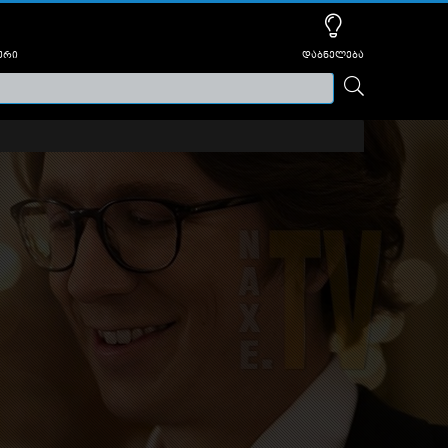
ური
დაბნელება