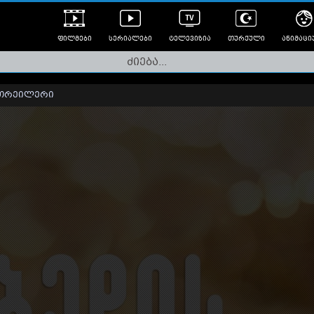
ფილმები
სერიალები
ტელევიზია
თურქული
ანიმაცი
ულად გახმოვანებული
ანიმე
ლერები
თრეილერი