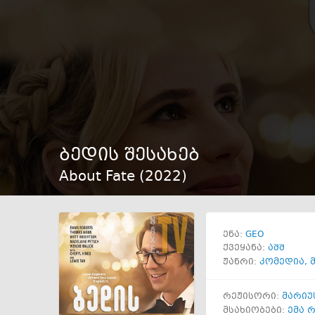
ბედის შესახებ
About Fate (
2022
)
GEO
ენა:
ქვეყანა:
აშშ
ჟანრი:
კომედია
,
რეჟისორი:
მარიუ
მსახიობები:
ემა 