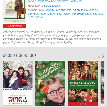
ჟანრი:
კომედია
,
საახალწლო
,
საოჯახო
რეჟისორი:
კლეი კეიტისი
მსახიობები:
პიტერ ბილინგსლი
,
ერინ ჰეისი
,
რივერ
დროუშე
,
ჯულიანა ლაინი
,
ჯული ჰეგერტი
,
სკოტ შვარცი
,
რ.დ. რობი
პრობლემა
1983 წლის საშობაო კომედიის სიქველი, ახლა უკვე ზრდასრული მთავარი
გმირის, რალფ პარკერის შესახებ, რომელიც კლივლენდ-სტრიტზე
მდებარე თავისი ბავშვობის სახლში ბრუნდება, რათა მის შვილებს აჩუქოს
ჯადოსნური შობა, როგორიც მას ბავშვობაში ჰქონდა.
ასევე გირჩევთ