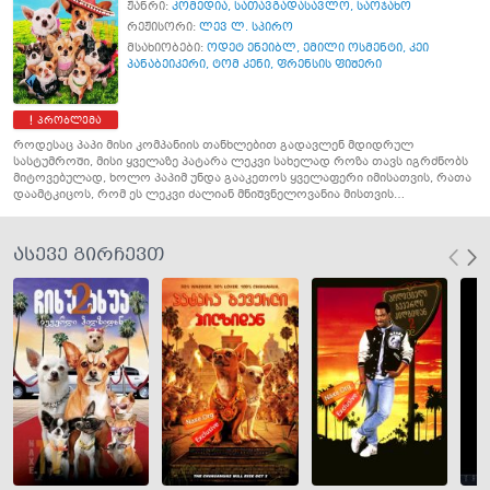
ჟანრი:
კომედია
,
სათავგადასავლო
,
საოჯახო
რეჟისორი:
ლევ ლ. სპირო
მსახიობები:
ოდეტ ენეიბლ
,
ემილი ოსმენტი
,
კეი
პანაბეიკერი
,
ტომ კენი
,
ფრენსის ფიშერი
პრობლემა
როდესაც პაპი მისი კომპანიის თანხლებით გადავლენ მდიდრულ
სასტუმროში, მისი ყველაზე პატარა ლეკვი სახელად როზა თავს იგრძნობს
მიტოვებულად, ხოლო პაპიმ უნდა გააკეთოს ყველაფერი იმისათვის, რათა
დაამტკიცოს, რომ ეს ლეკვი ძალიან მნიშვნელოვანია მისთვის…
ასევე გირჩევთ