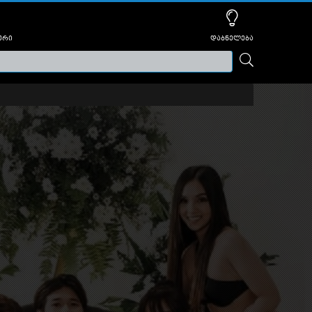
ური
დაბნელება