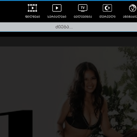
ფილმები
სერიალები
ტელევიზია
თურქული
ანიმაცი
ულად გახმოვანებული
ანიმე
ლერები