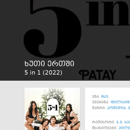
ხუთი ერთში
5 in 1 (
2022
)
RUS
ენა:
ქვეყანა:
ფილიპინ
ჟანრი:
კომედია
,
რეჟისორი:
ჯ.ბ. 
მსახიობები:
უილბ