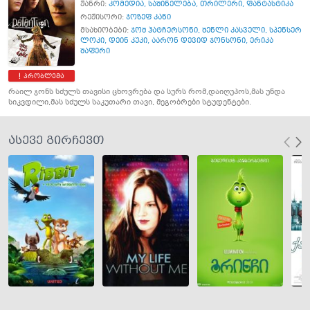
ჟანრი:
კომედია
,
საშინელება
,
თრილერი
,
ფანტასტიკა
რეჟისორი:
ჯოზეფ კანი
მსახიობები:
ჯოშ ჰატჩერსონი
,
შენლი კასველი
,
სპენსერ
ლოკი
,
დეინ კუკი
,
აარონ დევიდ ჯონსონი
,
ერიკა
შაფერი
პრობლემა
რაილ ჯონს სძულს თავისი ცხოვრება და სურს რომ,დაიღუპოს,მას უნდა
სიკვდილი,მას სძულს საკუთარი თავი, მეგობრები სტუდენტები.
ასევე გირჩევთ