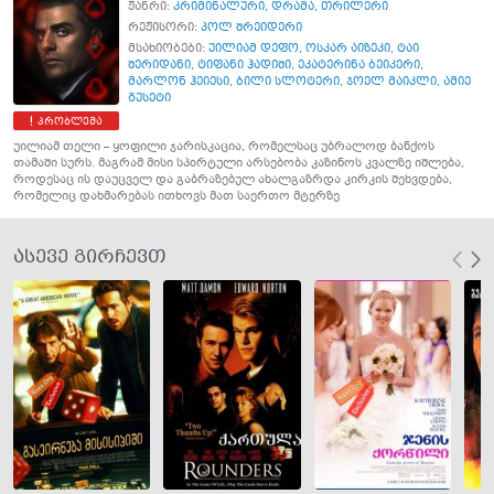
ჟანრი:
კრიმინალური
,
დრამა
,
თრილერი
რეჟისორი:
პოლ შრეიდერი
მსახიობები:
უილიამ დეფო
,
ოსკარ აიზეკი
,
ტაი
შერიდანი
,
ტიფანი ჰადიში
,
ეკატერინა ბეიკერი
,
მარლონ ჰეიესი
,
ბილი სლოტერი
,
ჯოელ მაიკლი
,
ამიე
გუსეტი
პრობლემა
უილიამ თელი – ყოფილი ჯარისკაცია, რომელსაც უბრალოდ ბანქოს
თამაში სურს. მაგრამ მისი სპoრტული არსებობა კაზინოს კვალზე იშლება,
როდესაც ის დაუცველ და გაბრაზებულ ახალგაზრდა კირკის შეხვდება,
რომელიც დახმარებას ითხოვს მათ საერთო მტერზე
ასევე გირჩევთ