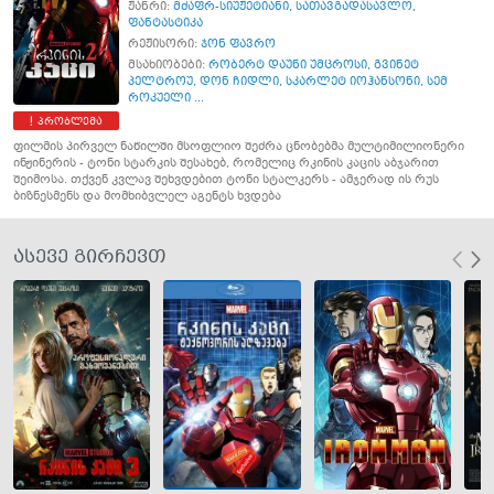
ჟანრი:
მძაფრ-სიუჟეტიანი
,
სათავგადასავლო
,
ფანტასტიკა
რეჟისორი:
ჯონ ფავრო
მსახიობები:
რობერტ დაუნი უმცროსი
,
გვინეტ
პელტროუ
,
დონ ჩიდლი
,
სკარლეტ იოჰანსონი
,
სემ
როკუელი ...
პრობლემა
ფილმის პირველ ნაწილში მსოფლიო შეძრა ცნობებმა მულტიმილიონერი
ინჟინერის - ტონი სტარკის შესახებ, რომელიც რკინის კაცის აბჯარით
შეიმოსა. თქვენ კვლავ შეხვდებით ტონი სტალკერს - ამჯერად ის რუს
ბიზნესმენს და მომხიბვლელ აგენტს ხვდება
ასევე გირჩევთ