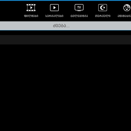
ფილმები
სერიალები
ტელევიზია
თურქული
ანიმაცი
ულად გახმოვანებული
ანიმე
ლერები