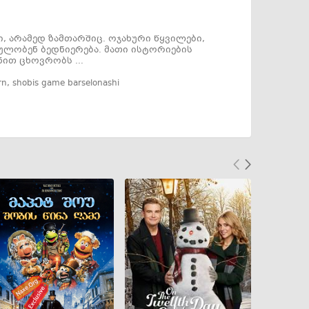
 არამედ ზამთარშიც. ოჯახური წყვილები,
ოულობენ ბედნიერება. მათი ისტორიების
ით ცხოვრობს ...
rn
,
shobis game barselonashi