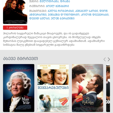
ჟანრი:
მელოდრამა
,
დრამა
რეჟისორი:
ჯოელ შუმახერი
მსახიობები:
ჯულია რობერტსი
,
კემპბელ სკოტი
,
დიონ
ანდერსონი
,
ვინსენტ დ'ონოფრიო
,
კოლინ დიუჰერსტი
,
დევიდ სელბი
,
ელენ ბერსთინი
პრობლემა
ჰილარის საყვარელი მამაკაცი მიატოვებს, და ის გადაწყვეტს
კარდინალურად შეცვალოს თავის ცხოვრება. ის მომვლელად იწყებს
მუშაობას ლეიკემიით დაავადებულ გენიალურ ადამიანთან. ადამიანური
სიმპატია მალე ვნებიან სიყვარულში გადაიზრდება
ასევე გირჩევთ