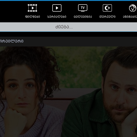
ფილმები
სერიალები
ტელევიზია
თურქული
ანიმაცი
ულად გახმოვანებული
ანიმე
ლერები
თრეილერი