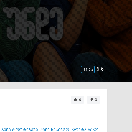
6.6
0
0
,
ჯინა როდრიგეზი
,
მენი ხასინტო
,
კლარკ ბაკო
,