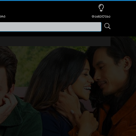
ური
დაბნელება