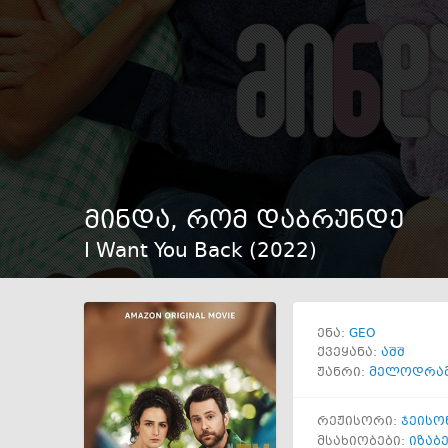
მინდა, რომ დაბრუნდე
I Want You Back (
2022
)
GEO
ენა:
ქვეყანა:
აშშ
ჟანრი:
მელოდრა
რეჟისორი:
ჯეისო
მსახიობები:
იზაბ