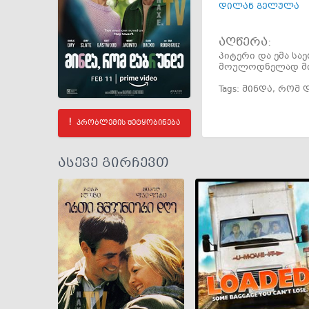
დილან გელულა
აღწერა:
პიტერი და ემა სა
მოულოდნელად მი
Tags:
მინდა
,
რომ 
პრობლემის შეტყობინება
ასევე გირჩევთ