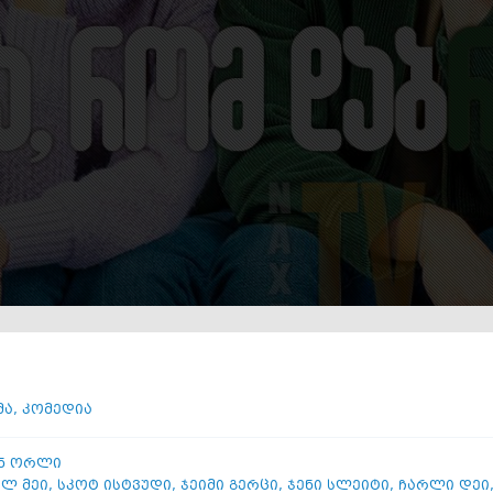
მა
,
კომედია
ნ ორლი
ელ მეი
,
სკოტ ისტვუდი
,
ჯეიმი გერცი
,
ჯენი სლეიტი
,
ჩარლი დეი