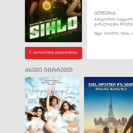
აღწერა:
პასტორის საყვარ
გამკლავება მოუწე
Tags:
ციკლი
,
Siklo
,
c
პრობლემის შეტყობინება
ასევე გირჩევთ