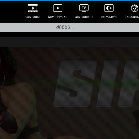
ფილმები
სერიალები
ტელევიზია
თურქული
ანიმაცი
ულად გახმოვანებული
ანიმე
ლერები