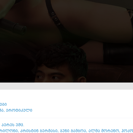
ები
მა
,
ეროტიკული
 პერეს უმც.
 რილონი
,
კრისტინ ბერმასი
,
ჯუნი გამბოა
,
ალმა მორენო
,
ჰოკო