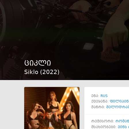
ციკლი
Siklo (
2022
)
RUS
ენა:
ქვეყანა:
ფილიპინ
ჟანრი:
მელოდრა
რეჟისორი:
რომან
მსახიობები:
ვინს