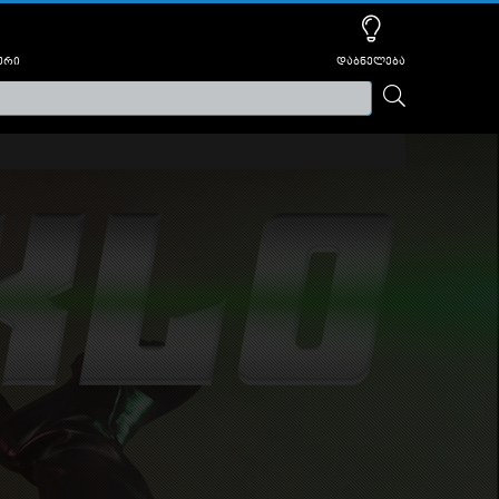
ური
დაბნელება