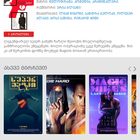
ჟანრი:
მელოდრამა
,
კომედია
,
კრიმინალური
რეჟისორი:
ერიკ ბლეკნი
მსახიობები:
ლიამ ნისონი
,
სანდრა ბულოკი
,
ოლივერ
პლატი
,
ხოსე სუნიგა
,
რიჩარდ შიფი
პრობლემა
ლეგენდარულ სუპერ ჯაშუშს ჩარლი მეიოქსს მოულოდნელად
ჯანმრთელობა უმტყუნებს. ბოლო ოპერაციაზე უკვე ნერვებმა უმტყუნა. მას
კი ამ ნერვოზის ფონზე მოუწევს მაფიის ბოსთან ურთიერთობა.
ასევე გირჩევთ