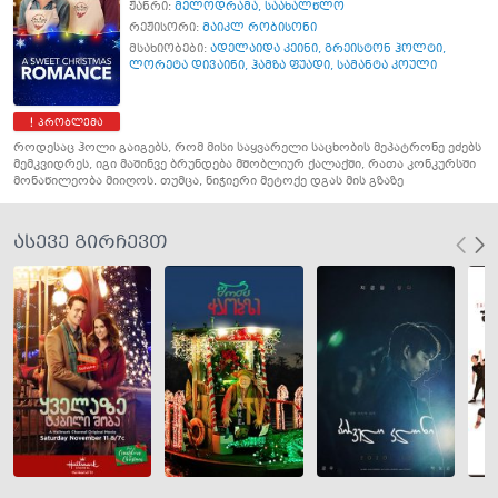
ჟანრი:
მელოდრამა
,
საახალწლო
რეჟისორი:
მაიკლ რობისონი
მსახიობები:
ადელაიდა კეინი
,
გრეისტონ ჰოლტი
,
ლორეტა დივაინი
,
ჰამზა ფუადი
,
სამანტა კოული
პრობლემა
როდესაც ჰოლი გაიგებს, რომ მისი საყვარელი საცხობის მეპატრონე ეძებს
მემკვიდრეს, იგი მაშინვე ბრუნდება მშობლიურ ქალაქში, რათა კონკურსში
მონაწილეობა მიიღოს. თუმცა, ნიჭიერი მეტოქე დგას მის გზაზე
ასევე გირჩევთ