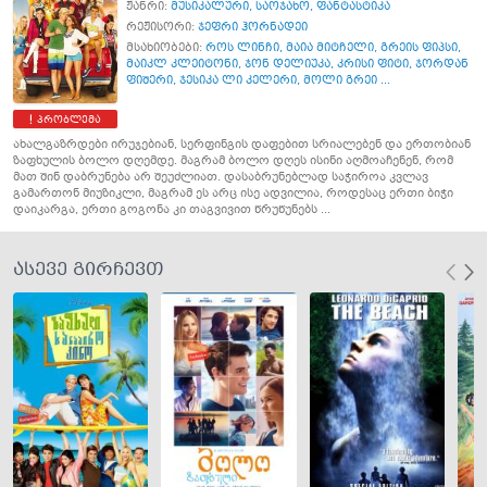
ჟანრი:
მუსიკალური
,
საოჯახო
,
ფანტასტიკა
რეჟისორი:
ჯეფრი ჰორნადეი
მსახიობები:
როს ლინჩი
,
მაია მიტჩელი
,
გრეის ფიპსი
,
მაიკლ კლეიტონი
,
ჯონ დელიუკა
,
კრისი ფიტი
,
ჯორდან
ფიშერი
,
ჯესიკა ლი კელერი
,
მოლი გრეი ...
პრობლემა
ახალგაზრდები ირუჯებიან, სერფინგის დაფებით სრიალებენ და ერთობიან
ზაფხულის ბოლო დღემდე. მაგრამ ბოლო დღეს ისინი აღმოაჩენენ, რომ
მათ შინ დაბრუნება არ შეუძლიათ. დასაბრუნებლად საჭიროა კვლავ
გამართონ მიუზიკლი, მაგრამ ეს არც ისე ადვილია, როდესაც ერთი ბიჭი
დაიკარგა, ერთი გოგონა კი თაგვივით წრუწუნებს ...
ასევე გირჩევთ