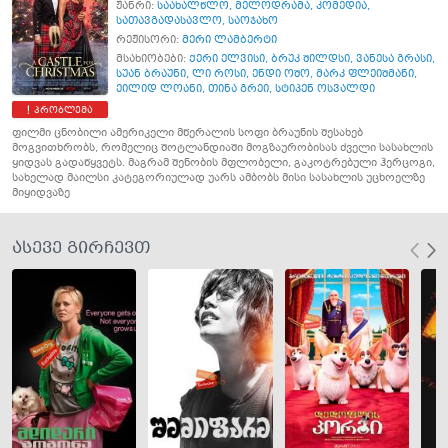
ჟანრი:
საახალწლო
,
მელოდრამა
,
კომედია
,
სათავგადასავლო
,
საოჯახო
რეჟისორი:
მერი ლამბერტი
მსახიობები:
ქერი ელვისი
,
ბრუკ შილდსი
,
ვანესა გრასი
,
სუან ბრაუნი
,
ლი როსი
,
ენდი ოშო
,
მარკ ფლეიშმანი
,
ეილიდ ლოანი
,
თინა გრეი
,
სტიპენ ოსვალდი
პრობლემა
ფილმი ცნობილი ამერიკელი მწერალის სოფი ბრაუნის შესახებ
მოგვითხრობს, რომელიც შოტლანდიაში მოგზაურობისას ძველი სასახლის
ყიდვას გადაწყვეტს. მაგრამ შენობის მფლობელი, გაკოტრებული ჰერცოგი,
სახელად მაილსი კატეგორიულად უარს ამბობს მისი სასახლის უცხოელზე
მიყიდვაზე
ასევე გირჩევთ