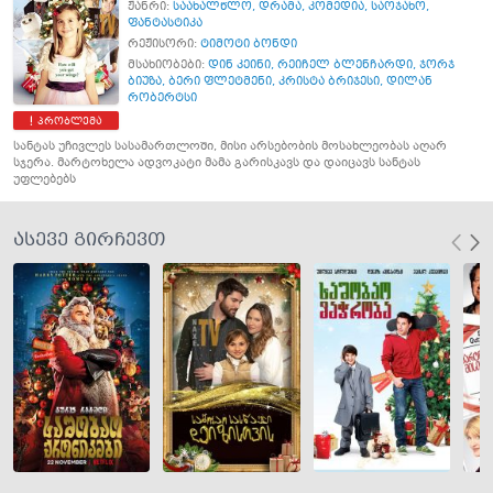
ჟანრი:
საახალწლო
,
დრამა
,
კომედია
,
საოჯახო
,
ფანტასტიკა
რეჟისორი:
ტიმოტი ბონდი
მსახიობები:
დინ კეინი
,
რეიჩელ ბლენჩარდი
,
ჯორჯ
ბიუზა
,
ბერი ფლეტმენი
,
კრისტა ბრიჯესი
,
დილან
რობერტსი
პრობლემა
სანტას უჩივლეს სასამართლოში, მისი არსებობის მოსახლეობას აღარ
სჯერა. მარტოხელა ადვოკატი მამა გარისკავს და დაიცავს სანტას
უფლებებს
ასევე გირჩევთ