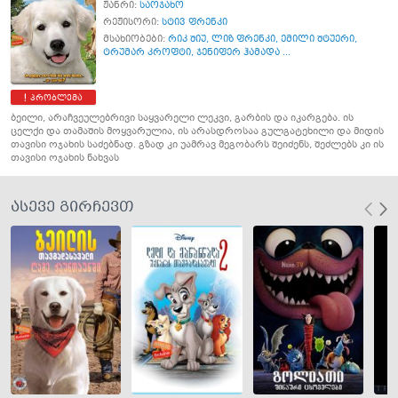
ჟანრი:
საოჯახო
რეჟისორი:
სტივ ფრენკი
მსახიობები:
რიკ შიუ
,
ლიზ ფრენკი
,
ემილი შტუერი
,
ტრუმარ კროფტი
,
ჯენიფერ ჰამადა ...
პრობლემა
ბეილი, არაჩვეულებრივი საყვარელი ლეკვი, გარბის და იკარგება. ის
ცელქი და თამაშის მოყვარულია, ის არასდროსაა გულგატეხილი და მიდის
თავისი ოჯახის საძებნად. გზად კი უამრავ მეგობარს შეიძენს, შეძლებს კი ის
თავისი ოჯახის ნახვას
ასევე გირჩევთ