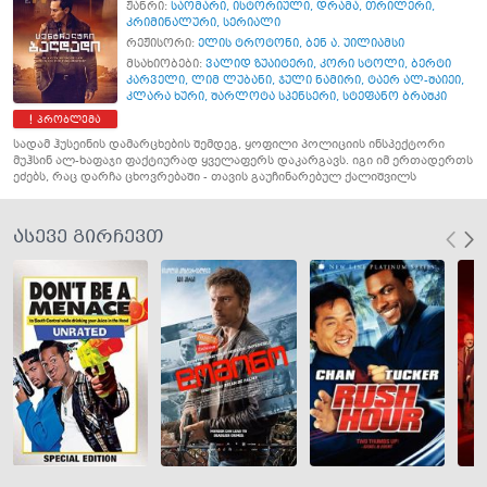
ჟანრი:
საომარი
,
ისტორიული
,
დრამა
,
თრილერი
,
კრიმინალური
,
სერიალი
რეჟისორი:
ელის ტროტონი
,
ბენ ა. უილიამსი
მსახიობები:
ვალიდ ზუაიტერი
,
კორი სტოლი
,
ბერტი
კარველი
,
ლიმ ლუბანი
,
ჯული ნამირი
,
ტაერ ალ-შაიეი
,
კლარა ხური
,
შარლოტა სპენსერი
,
სტეფანო ბრაშკი
პრობლემა
სადამ ჰუსეინის დამარცხების შემდეგ, ყოფილი პოლიციის ინსპექტორი
მუჰსინ ალ-ხაფაჯი ფაქტიურად ყველაფერს დაკარგავს. იგი იმ ერთადერთს
ეძებს, რაც დარჩა ცხოვრებაში - თავის გაუჩინარებულ ქალიშვილს
ასევე გირჩევთ