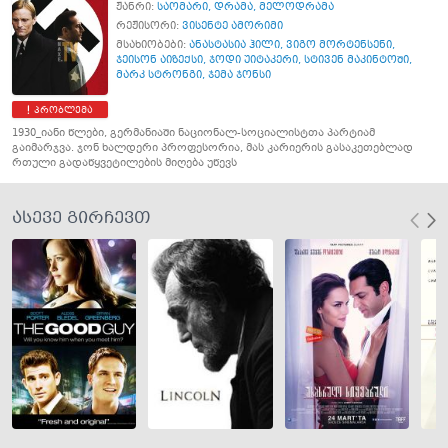
ჟანრი:
საომარი
,
დრამა
,
მელოდრამა
რეჟისორი:
ვისენტე ამორიმი
მსახიობები:
ანასტასია ჰილი
,
ვიგო მორტენსენი
,
ჯეისონ აიზექსი
,
ჯოდი უიტაკერი
,
სტივენ მაკინტოში
,
მარკ სტრონგი
,
ჯემა ჯონსი
პრობლემა
1930_იანი წლები, გერმანიაში ნაციონალ-სოციალისტთა პარტიამ
გაიმარჯვა. ჯონ ხალდერი პროფესორია, მას კარიერის გასაკეთებლად
რთული გადაწყვეტილების მიღება უწევს
ასევე გირჩევთ