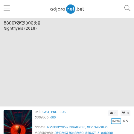
ნაითფლაიერი
Nightflyers (
2018
)
ენა:
GEO
ENG
RUS
0
0
ქვეყანა:
აშშ
6.5
ჟანრი:
საშინელება
,
სერიალი
,
ფანტასტიკა
რეჟისორი:
ენდრიუ მაკარტი
,
მაიკლ ჯ. ბასეტი