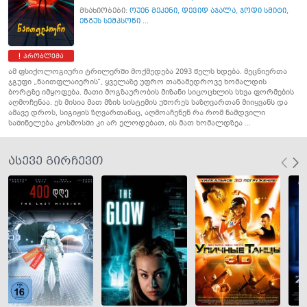
მსახიობები:
ოუენ მეკენი
,
დევიდ აჯალა
,
ჯოდი სმიტი
,
ენგუს სემპსონი ...
პრობლემა
ამ ფსიქოლოგიური ტრილერში მოქმედება 2093 წელს ხდება. მეცნიერთა
ჯგუფი „ნაითფლაიერის“, ყველაზე უფრო თანამედროვე ხომალდის
ბორტზე იმყოფება. მათი მოგზაურობის მიზანი სიცოცხლის სხვა ფორმების
აღმოჩენაა. ეს მისია მათ მზის სისტემის უშორეს საზღვართან მიიყვანს და
ამავე დროს, სიგიჟის ზღვართანაც, აღმოაჩენენ რა რომ ნამდვილი
საშინელება კოსმოსში კი არ ელოდებათ, ის მათ ხომალდზეა ...
ასევე გირჩევთ