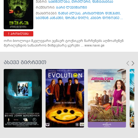
ჟანრი:
საშინელება
,
თრილერი
,
ფანტასტიკა
რეჟისორი:
ბარი ლევინსონი
მსახიობები:
ნანსი ალუკა
,
კრისტოფერ დენჰამი
,
სტეფან კანკენი
,
ფრენკ დილი
,
კეტერ დონოჰიუ ...
პრობლემა
ორი ბიოლოგი მკვლევარი უცნაურ ტოქსიკურ ნარჩენებს აღმოაჩენენ
მერილენდის სანაპიროს მიმდებარე ყურეში ... www.naxe.ge
ასევე გირჩევთ