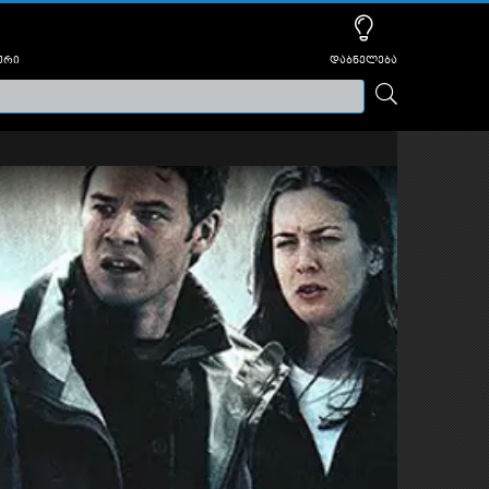
ური
დაბნელება