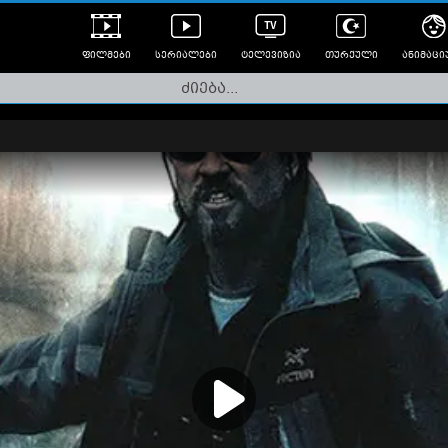
ფილმები
სერიალები
ტელევიზია
თურქული
ანიმაცი
ულად გახმოვანებული
ანიმე
ლერები