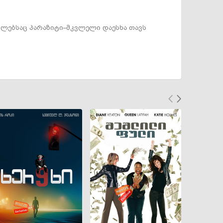
ომლებსაც პარაზიტი–მკვლელი დაესხა თავს