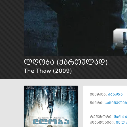
ლღობა (ქართულად)
The Thaw (
2009
)
ქვეყანა:
კანადა
ჟანრი:
საშინელებ
რეჟისორი:
მარკ 
მსახიობები:
ველ 