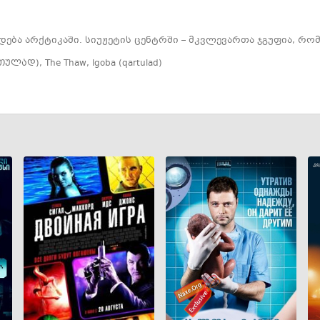
ება არქტიკაში. სიუჟეტის ცენტრში – მკვლევართა ჯგუფია, რ
თულად)
,
The Thaw
,
lgoba (qartulad)