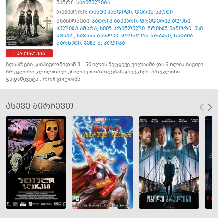
ჟანრი:
საშინელება
რეჟისორი:
რასტი კანდიფი
,
დერინ სკოტი
მსახიობები:
პატრიკ აბეიარი
,
ფრედერიკ ალენი
,
ჯულიეტ ამარა
,
სეიგ არინდელი
,
გრეხემ ეშმორი
,
ესე
ატაუო
,
სავანა ბასლეი
,
ლონდონ ბრაუნი
,
ნატაშა
ბარნეტი
,
ჯეიმ მ. კალიკა
პრობლემა
ზღაპრები კაიპიუშონიდან 3 - 50 წლის მეტყევე ვილიამი და 6 წლის ბავშვი
ბრუკლინი ცდილობენ უხილავ ბოროტებას გაექცნენ. ბრუკლინი
გადაწყვეტს , რომ ვილიამს
ასევე გირჩევთ