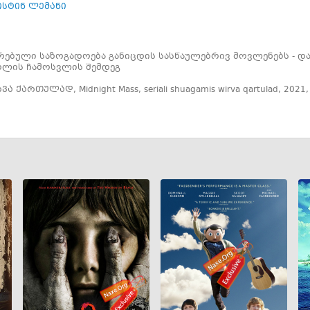
ისტინ ლემანი
ბული საზოგადოება განიცდის სასწაულებრივ მოვლენებს - და 
ლის ჩამოსვლის შემდეგ
ირვა ქართულად
,
Midnight Mass
,
seriali shuagamis wirva qartulad
,
2021