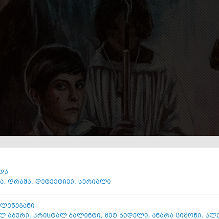
და
ა
,
დრამა
,
დეტექტივი
,
სერიალი
ფლენეგანი
ლ აბური
,
კრისტალ ბალინტი
,
მეტ ბიდელი
,
ანარა ციმონი
,
ალე