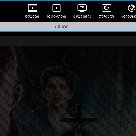
ფილმები
სერიალები
ტელევიზია
თურქული
ანიმაცი
ულად გახმოვანებული
ანიმე
ლერები