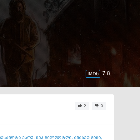
7.8
2
0
ქსანდრა ესოუ
,
ზეკ გილფორდი
,
ანაბეტ გიში
,