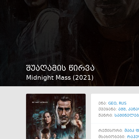
შუაღამის წირვა
Midnight Mass (
2021
)
GEO
RUS
ენა:
ქვეყანა:
აშშ
,
კანა
ჟანრი:
საშინელებ
რეჟისორი:
მაიკ 
მსახიობები:
რაჰუ