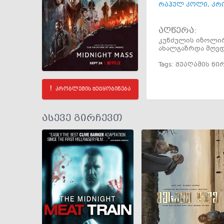
რაჰულ კოლი
,
კრ
აღწერა:
კუნძულის იზოლირე
ახალგაზრდა მღვდ
Tags:
შუაღამის წ
პრობლემის შეტყობინება
ასევე გირჩევთ