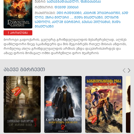
ჟანრი:
სათავგადასავლო
,
ფანტასტიკა
რეჟისორი:
დევიდ უეიტსი
მსახიობები:
ედი რედმეინი
,
კეტრინ უოტერსტონი
,
ჯუდ
ლოუ
,
ეზრა მილერი ...
,
მედს მიკელსენი
,
ელისონ
სუდოლი
,
კალუმ ტერნერი
,
ჯესიკა უილიამსი
,
მადს
მიკელსენი
პრობლემა
ბოროტი ჯადოქარის, გელერტ გრინდელვალდის შესაჩერებლად, ალბუს
დამბლდორი ნიუტ სკამანდერს და მის მეგობრებს რთულ მისიას ანდობს,
რომელიც ახლა გრინდელვალდის არმიას უნდა დაუპირისპირდეს და
ამავე დროს მომავალ ომში დარჩენილი დრო შეაჩეროს
ასევე გირჩევთ