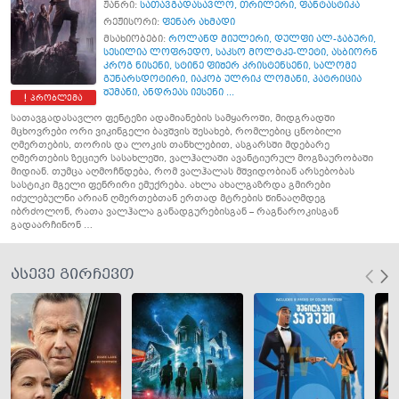
ჟანრი:
სათავგადასავლო
,
თრილერი
,
ფანტასტიკა
რეჟისორი:
ფენარ ახმადი
მსახიობები:
როლანდ მიულერი
,
დულფი ალ-ჯაბური
,
სესილია ლოფრედო
,
საკსო მოლტკე-ლეტი
,
ასბიორნ
კროგ ნისენი
,
სტინე ფიშერ კრისტენსენი
,
სალომე
გუნარსდოტირი
,
იაკობ ულრიკ ლომანი
,
პატრიცია
შუმანი
,
ანდრეას იესენი ...
პრობლემა
სათავგადასავლო ფენტეზი ადამიანების სამყაროში, მიდგრადში
მცხოვრები ორი ვიკინგელი ბავშვის შესახებ, რომლებიც ცნობილი
ღმერთების, თორის და ლოკის თანხლებით, ასგარსში მდებარე
ღმერთების ზეციურ სასახლეში, ვალჰალაში ავანტიურულ მოგზაურობაში
მიდიან. თუმცა აღმოჩნდება, რომ ვალჰალას მშვიდობიან არსებობას
სასტიკი მგელი ფენრირი ემუქრება. ახლა ახალგაზრდა გმირები
იძულებულნი არიან ღმერთებთან ერთად მტრების წინააღმდეგ
იბრძოლონ, რათა ვალჰალა განადგურებისგან – რაგნაროკისგან
გადაარჩინონ …
ასევე გირჩევთ