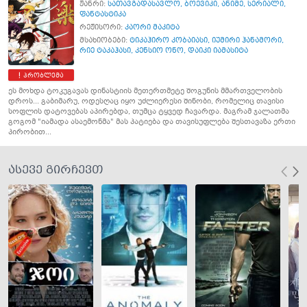
ჟანრი:
სათავგადასავლო
,
ბოევიკი
,
ანიმე
,
სერიალი
,
ფანტასტიკა
რეჟისორი:
კაორი მაკიტა
მსახიობები:
ტიკაჰირო კობაიასი
,
იუმირი ჰანამორი
,
რიე ტაკაჰასი
,
კენსიო ონო
,
დაიკი იამასიტა
პრობლემა
ეს მოხდა ტოკუგავას დინასტიის მეთერთმეტე შოგუნის მმართველობის
დროს... გაბიმარუ, ოდესღაც იყო უძლიერესი შინობი, რომელიც თავისი
სოფლის დატოვებას აპირებდა, თუმცა ტყვედ ჩავარდა. მაგრამ ჯალათმა
გოგომ "იამადა ასაემონმა" მას პატიება და თავისუფლება შესთავაზა ერთი
პირობით...
ასევე გირჩევთ