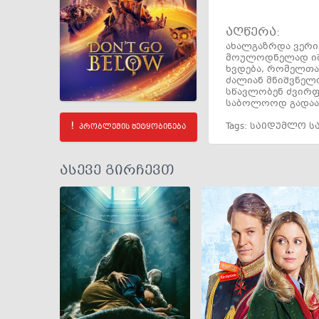
აღწერა:
ახალგაზრდა ვერი
მოულოდნელად იშლ
ხვდება, რომელთა 
ძალიან მნიშვნელო
სწავლობენ ძვირფა
საბოლოოდ გადაა
Tags:
საიდუმლო ს
პრობლემის შეტყობინება
ასევე გირჩევთ